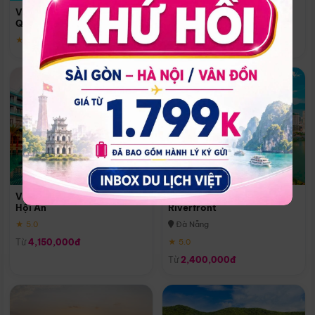
Quoc
Vinpearl Resort & Spa Phu
Phú Quốc
Quoc
★ 5.0
★ 5.0
Vinpearl Resort & Golf Nam
Melia Vinpearl Danang
Hội An
Riverfront
★ 5.0
Đà Nẵng
Từ
4,150,000đ
★ 5.0
Từ
2,400,000đ