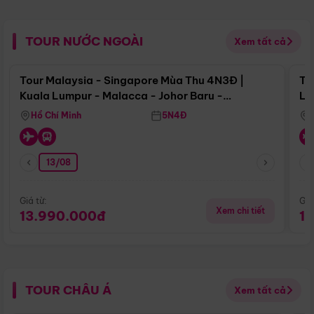
TOUR NƯỚC NGOÀI
Xem tất cả
Điểm nổi bật
Tour Malaysia - Singapore Mùa Thu 4N3Đ |
To
Kuala Lumpur - Malacca - Johor Baru -
Lử
Singapore
Hồ Chí Minh
5N4Đ
13/08
Giá từ:
Giá
Xem chi tiết
13.990.000đ
1
TOUR CHÂU Á
Xem tất cả
Điểm nổi bật