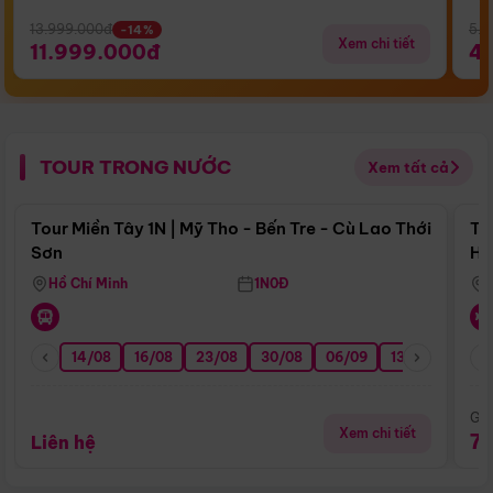
13.999.000đ
5.5
-14%
Xem chi tiết
11.999.000đ
4
TOUR TRONG NƯỚC
Xem tất cả
Điểm nổi bật
Tour Miền Tây 1N | Mỹ Tho - Bến Tre - Cù Lao Thới
To
Sơn
Hu
Hồ Chí Minh
1N0Đ
14/08
16/08
23/08
30/08
06/09
13/09
20/0
Giá
Xem chi tiết
7
Liên hệ