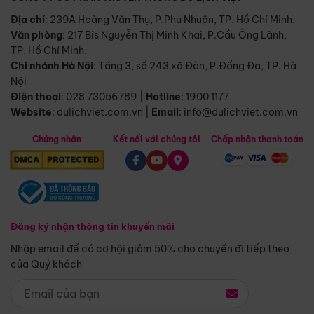
Địa chỉ
: 239A Hoàng Văn Thụ, P.Phú Nhuận, TP. Hồ Chí Minh.
Văn phòng
:
217 Bis Nguyễn Thị Minh Khai, P.Cầu Ông Lãnh,
TP. Hồ Chí Minh.
Chi nhánh Hà Nội
:
Tầng 3, số 243 xã Đàn, P.Đống Đa, TP. Hà
Nội
Điện thoại
:
028 73056789
|
Hotline
:
1900 1177
Website
:
dulichviet.com.vn
|
Email
:
info@dulichviet.com.vn
Chứng nhận
Kết nối với chúng tôi
Chấp nhận thanh toán
Đăng ký nhận thông tin khuyến mãi
Nhập email để có cơ hội giảm 50% cho chuyến đi tiếp theo
của Quý khách