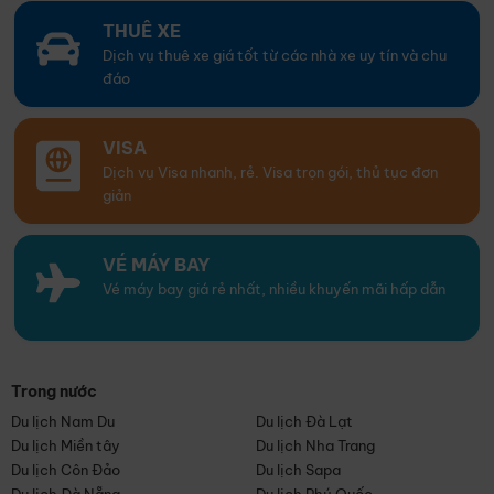
THUÊ XE
Dịch vụ thuê xe giá tốt từ các nhà xe uy tín và chu
đáo
VISA
Dịch vụ Visa nhanh, rẻ. Visa trọn gói, thủ tục đơn
giản
VÉ MÁY BAY
Vé máy bay giá rẻ nhất, nhiều khuyến mãi hấp dẫn
Trong nước
Du lịch Nam Du
Du lịch Đà Lạt
Du lịch Miền tây
Du lịch Nha Trang
Du lịch Côn Đảo
Du lịch Sapa