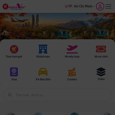
TP. Hồ Chí Minh
Tour trọn gói
Khách sạn
Vé máy bay
Vé vui chơi
Thêm
Visa
Xe đưa đón
Combo