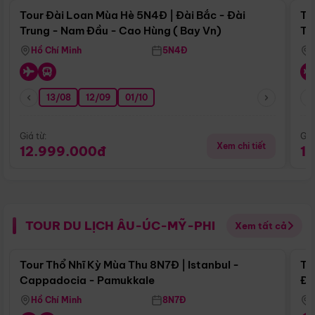
Tour Đài Loan Mùa Hè 5N4Đ | Đài Bắc - Đài
To
Trung - Nam Đầu - Cao Hùng ( Bay Vn)
Tr
Hồ Chí Minh
5N4Đ
13/08
12/09
01/10
Giá từ:
Giá
Xem chi tiết
12.999.000đ
1
TOUR DU LỊCH ÂU-ÚC-MỸ-PHI
Xem tất cả
Điểm nổi bật
Tour Thổ Nhĩ Kỳ Mùa Thu 8N7Đ | Istanbul -
To
Cappadocia - Pamukkale
Đế
Hồ Chí Minh
8N7Đ