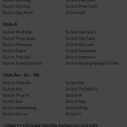
Du lịch Đà Nẵng
Du lịch Phú Quốc
Du lịch Hạ Long
Du lịch Phan Thiết
Du lịch Quy Nhơn
Du lịch Huế
Châu Á
Du lịch Nhật Bản
Du lịch Hàn Quốc
Du lịch Trung Quốc
Du lịch Tây Tạng
Du lịch Malaysia
Du lịch Đài Loan
Du lịch Dubai
Du lịch Singapore
Du lịch Thái Lan
Du lịch Indonesia
Du lịch Trương Gia Giới
Du lịch Phượng Hoàng Cổ Trấn
Châu Âu - Úc - Mỹ
Du lịch Châu Âu
Du lịch Mỹ
Du lịch Đức
Du lịch Thổ Nhĩ Kỳ
Du lịch Thụy Sĩ
Du lịch Bỉ
Du lịch Anh
Du lịch Nga
Du lịch luxembourg
Du lịch Pháp
Du lịch Hà Lan
Du lịch Ý
CÔNG TY CỔ PHẦN TRUYỀN THÔNG DU LỊCH VIỆT