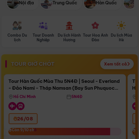
Nội địa
Trung Quốc
Hàn Quốc
N
Combo Du
Tour Doanh
Du lịch Hành
Tour Hoa Anh
Du lịch Mùa
D
lịch
Nghiệp
Hương
Đào
Hè
TOUR GIỜ CHÓT
Xem tất cả
Điểm nổi bật
Còn
17 ngày 16:56:43
Cò
Tour Hàn Quốc Mùa Thu 5N4Đ | Seoul - Everland
To
- Đảo Nami - Tháp Namsan (Bay Sun Phuquoc
Hò
Bay Sun Phuquoc Airways
Tặ
Airways)
Aq
Hồ Chí Minh
5N4Đ
26/08
‹
Còn 9/10 chỗ
Còn 9/10 chỗ
C
C