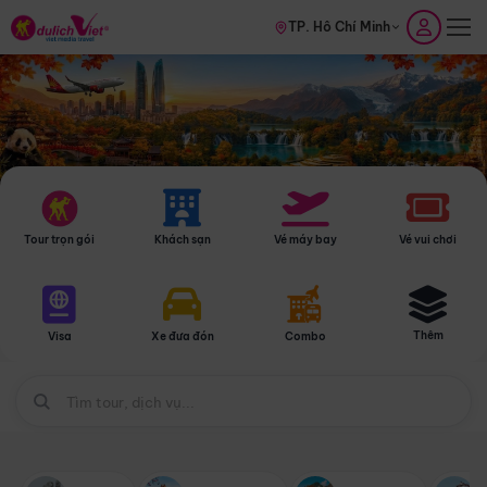
TP. Hồ Chí Minh
Tour trọn gói
Khách sạn
Vé máy bay
Vé vui chơi
Thêm
Visa
Xe đưa đón
Combo