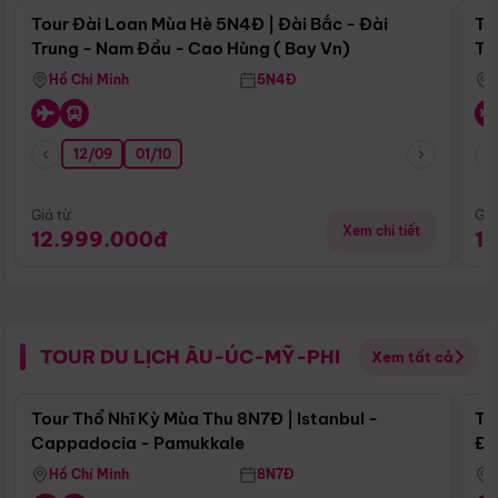
Tour Đài Loan Mùa Hè 5N4Đ | Đài Bắc - Đài
To
Trung - Nam Đầu - Cao Hùng ( Bay Vn)
Tr
Hồ Chí Minh
5N4Đ
12/09
01/10
Giá từ:
Giá
Xem chi tiết
12.999.000đ
1
TOUR DU LỊCH ÂU-ÚC-MỸ-PHI
Xem tất cả
Điểm nổi bật
Tour Thổ Nhĩ Kỳ Mùa Thu 8N7Đ | Istanbul -
To
Cappadocia - Pamukkale
Đế
Hồ Chí Minh
8N7Đ