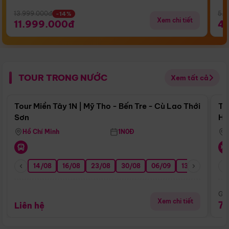
13.999.000đ
5.5
-14%
Xem chi tiết
11.999.000đ
4
TOUR TRONG NƯỚC
Xem tất cả
Điểm nổi bật
Tour Miền Tây 1N | Mỹ Tho - Bến Tre - Cù Lao Thới
To
Sơn
Hu
Hồ Chí Minh
1N0Đ
14/08
16/08
23/08
30/08
06/09
13/09
20/0
Giá
Xem chi tiết
7
Liên hệ