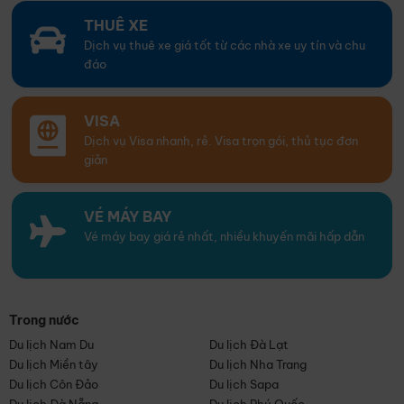
THUÊ XE
Dịch vụ thuê xe giá tốt từ các nhà xe uy tín và chu
đáo
VISA
Dịch vụ Visa nhanh, rẻ. Visa trọn gói, thủ tục đơn
giản
VÉ MÁY BAY
Vé máy bay giá rẻ nhất, nhiều khuyến mãi hấp dẫn
Trong nước
Du lịch Nam Du
Du lịch Đà Lạt
Du lịch Miền tây
Du lịch Nha Trang
Du lịch Côn Đảo
Du lịch Sapa