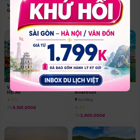
Quoc
Vinpearl Resort & Spa Phu
Phú Quốc
Quoc
★ 5.0
★ 5.0
Vinpearl Resort & Golf Nam
Melia Vinpearl Danang
Hội An
Riverfront
★ 5.0
Đà Nẵng
Từ
4,150,000đ
★ 5.0
Từ
2,400,000đ