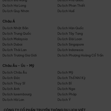
Du lịch Đà Nẵng
Du lịch Phú Quốc
Du lịch Hạ Long
Du lịch Phan Thiết
Du lịch Quy Nhơn
Du lịch Huế
Châu Á
Du lịch Nhật Bản
Du lịch Hàn Quốc
Du lịch Trung Quốc
Du lịch Tây Tạng
Du lịch Malaysia
Du lịch Đài Loan
Du lịch Dubai
Du lịch Singapore
Du lịch Thái Lan
Du lịch Indonesia
Du lịch Trương Gia Giới
Du lịch Phượng Hoàng Cổ Trấn
Châu Âu - Úc - Mỹ
Du lịch Châu Âu
Du lịch Mỹ
Du lịch Đức
Du lịch Thổ Nhĩ Kỳ
Du lịch Thụy Sĩ
Du lịch Bỉ
Du lịch Anh
Du lịch Nga
Du lịch luxembourg
Du lịch Pháp
Du lịch Hà Lan
Du lịch Ý
CÔNG TY CỔ PHẦN TRUYỀN THÔNG DU LỊCH VIỆT