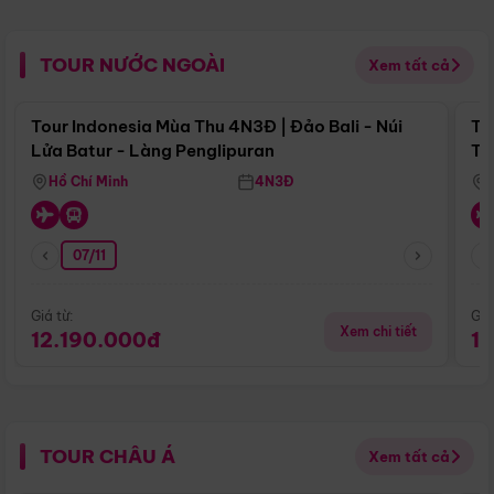
TOUR NƯỚC NGOÀI
Xem tất cả
Điểm nổi bật
Tour Indonesia Mùa Thu 4N3Đ | Đảo Bali - Núi
To
Lửa Batur - Làng Penglipuran
Tr
Hồ Chí Minh
4N3Đ
07/11
Giá từ:
Giá
Xem chi tiết
12.190.000đ
1
TOUR CHÂU Á
Xem tất cả
Điểm nổi bật