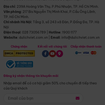
Địa chỉ
: 239A Hoàng Văn Thụ, P.Phú Nhuận, TP. Hồ Chí Minh.
Văn phòng
:
217 Bis Nguyễn Thị Minh Khai, P.Cầu Ông Lãnh,
TP. Hồ Chí Minh.
Chi nhánh Hà Nội
:
Tầng 3, số 243 xã Đàn, P.Đống Đa, TP. Hà
Nội
Điện thoại
:
028 73056789
|
Hotline
:
1900 1177
Website
:
dulichviet.com.vn
|
Email
:
info@dulichviet.com.vn
Chứng nhận
Kết nối với chúng tôi
Chấp nhận thanh toán
Đăng ký nhận thông tin khuyến mãi
Nhập email để có cơ hội giảm 50% cho chuyến đi tiếp theo
của Quý khách