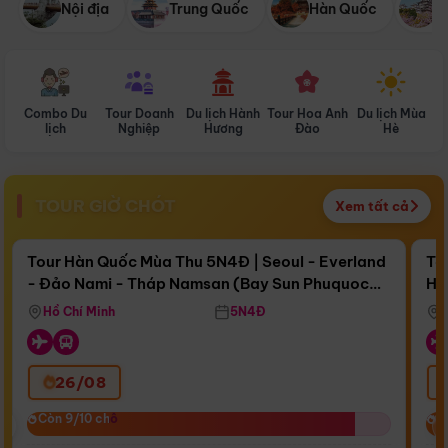
Nội địa
Trung Quốc
Hàn Quốc
N
Combo Du
Tour Doanh
Du lịch Hành
Tour Hoa Anh
Du lịch Mùa
D
lịch
Nghiệp
Hương
Đào
Hè
TOUR GIỜ CHÓT
Xem tất cả
Điểm nổi bật
Còn
16 ngày 18:13:42
Cò
Tour Hàn Quốc Mùa Thu 5N4Đ | Seoul - Everland
To
- Đảo Nami - Tháp Namsan (Bay Sun Phuquoc
Hò
Bay Sun Phuquoc Airways
Tặ
Airways)
Aq
Hồ Chí Minh
5N4Đ
26/08
‹
Còn 9/10 chỗ
Còn 9/10 chỗ
C
C