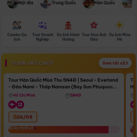
Nội địa
Trung Quốc
Hàn Quốc
N
Combo Du
Tour Doanh
Du lịch Hành
Tour Hoa Anh
Du lịch Mùa
D
lịch
Nghiệp
Hương
Đào
Hè
TOUR GIỜ CHÓT
Xem tất cả
Điểm nổi bật
Còn
17 ngày 15:11:10
Cò
Tour Hàn Quốc Mùa Thu 5N4Đ | Seoul - Everland
To
- Đảo Nami - Tháp Namsan (Bay Sun Phuquoc
Hò
Bay Sun Phuquoc Airways
Tặ
Airways)
Aq
Hồ Chí Minh
5N4Đ
26/08
‹
Còn 9/10 chỗ
Còn 9/10 chỗ
C
C