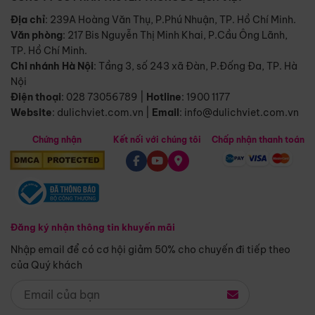
Địa chỉ
: 239A Hoàng Văn Thụ, P.Phú Nhuận, TP. Hồ Chí Minh.
Văn phòng
:
217 Bis Nguyễn Thị Minh Khai, P.Cầu Ông Lãnh,
TP. Hồ Chí Minh.
Chi nhánh Hà Nội
:
Tầng 3, số 243 xã Đàn, P.Đống Đa, TP. Hà
Nội
Điện thoại
:
028 73056789
|
Hotline
:
1900 1177
Website
:
dulichviet.com.vn
|
Email
:
info@dulichviet.com.vn
Chứng nhận
Kết nối với chúng tôi
Chấp nhận thanh toán
Đăng ký nhận thông tin khuyến mãi
Nhập email để có cơ hội giảm 50% cho chuyến đi tiếp theo
của Quý khách