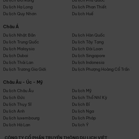
Du lịch Đà Nẵng
Du lịch Phú Quốc
Du lịch Hạ Long
Du lịch Phan Thiết
Du lịch Quy Nhơn
Du lịch Huế
Châu Á
Du lịch Nhật Bản
Du lịch Hàn Quốc
Du lịch Trung Quốc
Du lịch Tây Tạng
Du lịch Malaysia
Du lịch Đài Loan
Du lịch Dubai
Du lịch Singapore
Du lịch Thái Lan
Du lịch Indonesia
Du lịch Trương Gia Giới
Du lịch Phượng Hoàng Cổ Trấn
Châu Âu - Úc - Mỹ
Du lịch Châu Âu
Du lịch Mỹ
Du lịch Đức
Du lịch Thổ Nhĩ Kỳ
Du lịch Thụy Sĩ
Du lịch Bỉ
Du lịch Anh
Du lịch Nga
Du lịch luxembourg
Du lịch Pháp
Du lịch Hà Lan
Du lịch Ý
CÔNG TY CỔ PHẦN TRUYỀN THÔNG DU LỊCH VIỆT