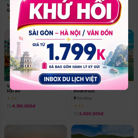
Quoc
Vinpearl Resort & Spa Phu
Phú Quốc
Quoc
★ 5.0
★ 5.0
Vinpearl Resort & Golf Nam
Melia Vinpearl Danang
Hội An
Riverfront
★ 5.0
Đà Nẵng
Từ
4,150,000đ
★ 5.0
Từ
2,400,000đ