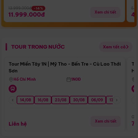
13.999.000đ
5.5
-14%
Xem chi tiết
11.999.000đ
4
TOUR TRONG NƯỚC
Xem tất cả
Điểm nổi bật
Tour Miền Tây 1N | Mỹ Tho - Bến Tre - Cù Lao Thới
To
Sơn
Hu
Hồ Chí Minh
1N0Đ
14/08
16/08
23/08
30/08
06/09
13/09
20/0
Giá
Xem chi tiết
7
Liên hệ