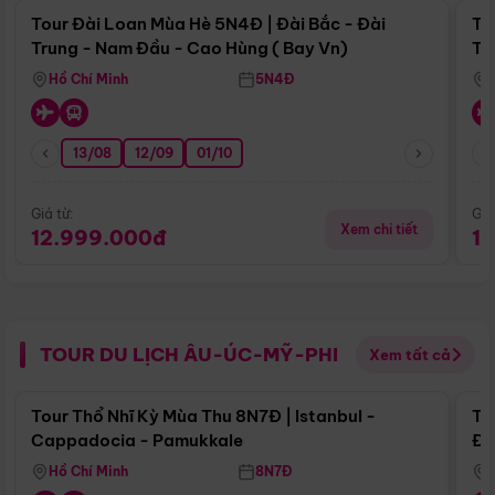
Tour Đài Loan Mùa Hè 5N4Đ | Đài Bắc - Đài
To
Trung - Nam Đầu - Cao Hùng ( Bay Vn)
Tr
Hồ Chí Minh
5N4Đ
13/08
12/09
01/10
Giá từ:
Giá
Xem chi tiết
12.999.000đ
1
TOUR DU LỊCH ÂU-ÚC-MỸ-PHI
Xem tất cả
Điểm nổi bật
Tour Thổ Nhĩ Kỳ Mùa Thu 8N7Đ | Istanbul -
To
Cappadocia - Pamukkale
Đế
Hồ Chí Minh
8N7Đ