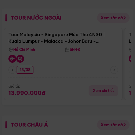
TOUR NƯỚC NGOÀI
Xem tất cả
Điểm nổi bật
Tour Malaysia - Singapore Mùa Thu 4N3Đ |
To
Kuala Lumpur - Malacca - Johor Baru -
Lử
Singapore
Hồ Chí Minh
5N4Đ
13/08
Giá từ:
Giá
Xem chi tiết
13.990.000đ
1
TOUR CHÂU Á
Xem tất cả
Điểm nổi bật