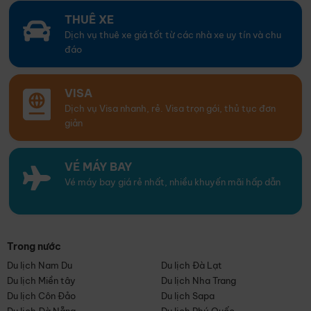
THUÊ XE
Dịch vụ thuê xe giá tốt từ các nhà xe uy tín và chu
đáo
VISA
Dịch vụ Visa nhanh, rẻ. Visa trọn gói, thủ tục đơn
giản
VÉ MÁY BAY
Vé máy bay giá rẻ nhất, nhiều khuyến mãi hấp dẫn
Trong nước
Du lịch Nam Du
Du lịch Đà Lạt
Du lịch Miền tây
Du lịch Nha Trang
Du lịch Côn Đảo
Du lịch Sapa