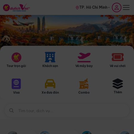
TP. Hồ Chí Minh
Tour trọn gói
Khách sạn
Vé máy bay
Vé vui chơi
Thêm
Visa
Xe đưa đón
Combo