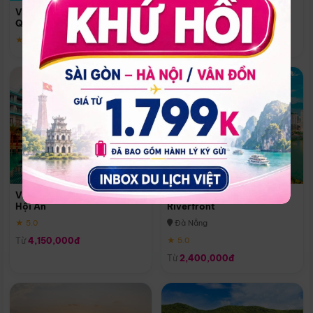
Quoc
Vinpearl Resort & Spa Phu
Phú Quốc
Quoc
★ 5.0
★ 5.0
Vinpearl Resort & Golf Nam
Melia Vinpearl Danang
Hội An
Riverfront
★ 5.0
Đà Nẵng
Từ
4,150,000đ
★ 5.0
Từ
2,400,000đ