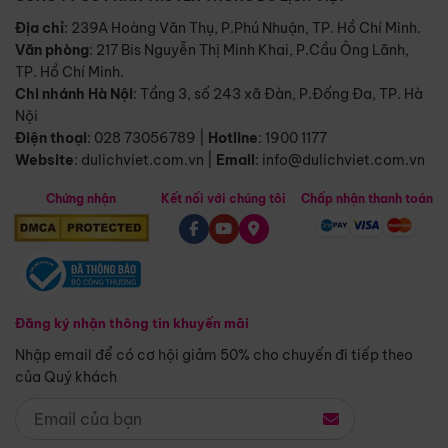
Địa chỉ
: 239A Hoàng Văn Thụ, P.Phú Nhuận, TP. Hồ Chí Minh.
Văn phòng
:
217 Bis Nguyễn Thị Minh Khai, P.Cầu Ông Lãnh,
TP. Hồ Chí Minh.
Chi nhánh Hà Nội
:
Tầng 3, số 243 xã Đàn, P.Đống Đa, TP. Hà
Nội
Điện thoại
:
028 73056789
|
Hotline
:
1900 1177
Website
:
dulichviet.com.vn
|
Email
:
info@dulichviet.com.vn
Chứng nhận
Kết nối với chúng tôi
Chấp nhận thanh toán
Đăng ký nhận thông tin khuyến mãi
Nhập email để có cơ hội giảm 50% cho chuyến đi tiếp theo
của Quý khách