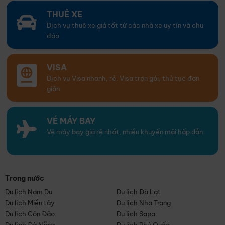
THUÊ XE
Dịch vụ thuê xe giá tốt từ các nhà xe uy tín và chu
đáo
VISA
Dịch vụ Visa nhanh, rẻ. Visa trọn gói, thủ tục đơn
giản
VÉ MÁY BAY
Vé máy bay giá rẻ nhất, nhiều khuyến mãi hấp dẫn
Trong nước
Du lịch Nam Du
Du lịch Đà Lạt
Du lịch Miền tây
Du lịch Nha Trang
Du lịch Côn Đảo
Du lịch Sapa