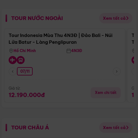
TOUR NƯỚC NGOÀI
Xem tất cả
Điểm nổi bật
Tour Indonesia Mùa Thu 4N3Đ | Đảo Bali - Núi
To
Lửa Batur - Làng Penglipuran
Tr
Hồ Chí Minh
4N3Đ
07/11
Giá từ:
Giá
Xem chi tiết
12.190.000đ
1
TOUR CHÂU Á
Xem tất cả
Điểm nổi bật