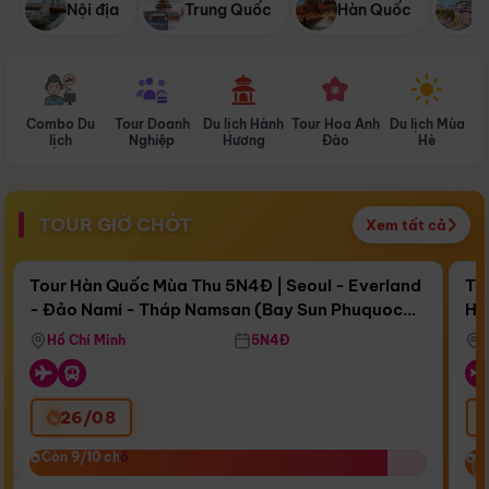
Nội địa
Trung Quốc
Hàn Quốc
N
Combo Du
Tour Doanh
Du lịch Hành
Tour Hoa Anh
Du lịch Mùa
D
lịch
Nghiệp
Hương
Đào
Hè
TOUR GIỜ CHÓT
Xem tất cả
Điểm nổi bật
Còn
16 ngày 16:58:26
Cò
Tour Hàn Quốc Mùa Thu 5N4Đ | Seoul - Everland
To
- Đảo Nami - Tháp Namsan (Bay Sun Phuquoc
Hò
Bay Sun Phuquoc Airways
Tặ
Airways)
Aq
Hồ Chí Minh
5N4Đ
26/08
‹
Còn 9/10 chỗ
Còn 9/10 chỗ
C
C