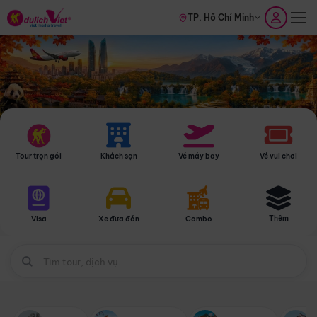
TP. Hồ Chí Minh
Tour trọn gói
Khách sạn
Vé máy bay
Vé vui chơi
Thêm
Visa
Xe đưa đón
Combo