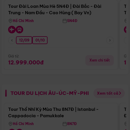
Tour Đài Loan Mùa Hè 5N4Đ | Đài Bắc - Đài
To
Trung - Nam Đầu - Cao Hùng ( Bay Vn)
Tr
Hồ Chí Minh
5N4Đ
12/09
01/10
Giá từ:
Giá
Xem chi tiết
12.999.000đ
1
TOUR DU LỊCH ÂU-ÚC-MỸ-PHI
Xem tất cả
Điểm nổi bật
Tour Thổ Nhĩ Kỳ Mùa Thu 8N7Đ | Istanbul -
To
Cappadocia - Pamukkale
Đế
Hồ Chí Minh
8N7Đ