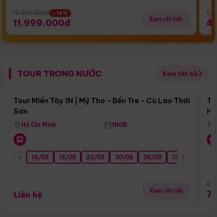
13.999.000đ
5.5
-14%
Xem chi tiết
11.999.000đ
4
TOUR TRONG NƯỚC
Xem tất cả
Điểm nổi bật
Tour Miền Tây 1N | Mỹ Tho - Bến Tre - Cù Lao Thới
To
Sơn
Hu
Hồ Chí Minh
1N0Đ
14/08
16/08
23/08
30/08
06/09
13/09
20/0
Giá
Xem chi tiết
7
Liên hệ