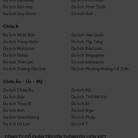
Du lịch Đà Nẵng
Du lịch Phú Quốc
Du lịch Hạ Long
Du lịch Phan Thiết
Du lịch Quy Nhơn
Du lịch Huế
Châu Á
Du lịch Nhật Bản
Du lịch Hàn Quốc
Du lịch Trung Quốc
Du lịch Tây Tạng
Du lịch Malaysia
Du lịch Đài Loan
Du lịch Dubai
Du lịch Singapore
Du lịch Thái Lan
Du lịch Indonesia
Du lịch Trương Gia Giới
Du lịch Phượng Hoàng Cổ Trấn
Châu Âu - Úc - Mỹ
Du lịch Châu Âu
Du lịch Mỹ
Du lịch Đức
Du lịch Thổ Nhĩ Kỳ
Du lịch Thụy Sĩ
Du lịch Bỉ
Du lịch Anh
Du lịch Nga
Du lịch luxembourg
Du lịch Pháp
Du lịch Hà Lan
Du lịch Ý
CÔNG TY CỔ PHẦN TRUYỀN THÔNG DU LỊCH VIỆT