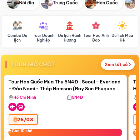
Nội địa
Trung Quốc
Hàn Quốc
N
Combo Du
Tour Doanh
Du lịch Hành
Tour Hoa Anh
Du lịch Mùa
D
lịch
Nghiệp
Hương
Đào
Hè
TOUR GIỜ CHÓT
Xem tất cả
Điểm nổi bật
Còn
17 ngày 19:44:40
Cò
Tour Hàn Quốc Mùa Thu 5N4Đ | Seoul - Everland
To
- Đảo Nami - Tháp Namsan (Bay Sun Phuquoc
Hò
Bay Sun Phuquoc Airways
Tặ
Airways)
Aq
Hồ Chí Minh
5N4Đ
26/08
‹
Còn 10 chỗ
Còn 10 chỗ
C
C