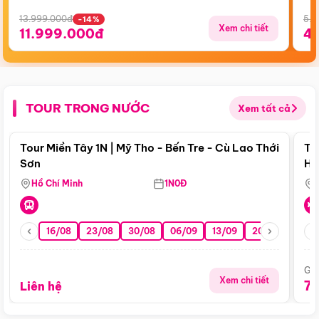
13.999.000đ
5.5
-14%
Xem chi tiết
11.999.000đ
4
TOUR TRONG NƯỚC
Xem tất cả
Điểm nổi bật
Tour Miền Tây 1N | Mỹ Tho - Bến Tre - Cù Lao Thới
To
Sơn
Hu
Hồ Chí Minh
1N0Đ
16/08
23/08
30/08
06/09
13/09
20/09
27/0
Giá
Xem chi tiết
7
Liên hệ