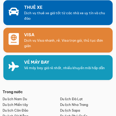
THUÊ XE
Dịch vụ thuê xe giá tốt từ các nhà xe uy tín và chu
đáo
VISA
Dịch vụ Visa nhanh, rẻ. Visa trọn gói, thủ tục đơn
giản
VÉ MÁY BAY
Vé máy bay giá rẻ nhất, nhiều khuyến mãi hấp dẫn
Trong nước
Du lịch Nam Du
Du lịch Đà Lạt
Du lịch Miền tây
Du lịch Nha Trang
Du lịch Côn Đảo
Du lịch Sapa