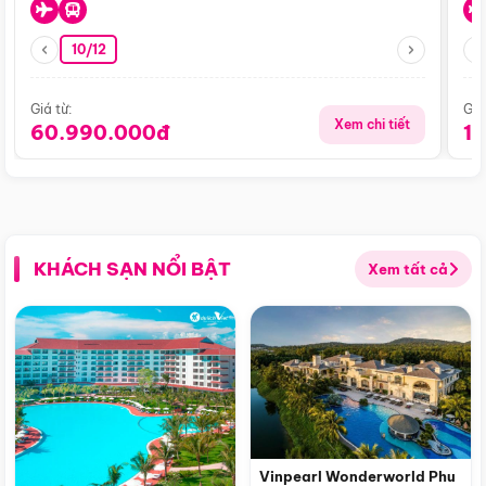
10/12
Giá từ:
Giá
Xem chi tiết
60.990.000đ
1
KHÁCH SẠN NỔI BẬT
Xem tất cả
Vinpearl Wonderworld Phu