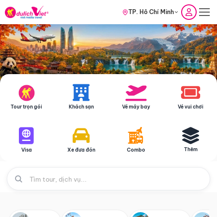
TP. Hồ Chí Minh
Tour trọn gói
Khách sạn
Vé máy bay
Vé vui chơi
Thêm
Visa
Xe đưa đón
Combo