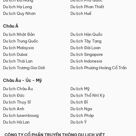
Du lịch Đà Nẵng
Du lịch Phú Quốc
Du lịch Hạ Long
Du lịch Phan Thiết
Du lịch Quy Nhơn
Du lịch Huế
Châu Á
Du lịch Nhật Bản
Du lịch Hàn Quốc
Du lịch Trung Quốc
Du lịch Tây Tạng
Du lịch Malaysia
Du lịch Đài Loan
Du lịch Dubai
Du lịch Singapore
Du lịch Thái Lan
Du lịch Indonesia
Du lịch Trương Gia Giới
Du lịch Phượng Hoàng Cổ Trấn
Châu Âu - Úc - Mỹ
Du lịch Châu Âu
Du lịch Mỹ
Du lịch Đức
Du lịch Thổ Nhĩ Kỳ
Du lịch Thụy Sĩ
Du lịch Bỉ
Du lịch Anh
Du lịch Nga
Du lịch luxembourg
Du lịch Pháp
Du lịch Hà Lan
Du lịch Ý
CÔNG TY CỔ PHẦN TRUYỀN THÔNG DU LỊCH VIỆT