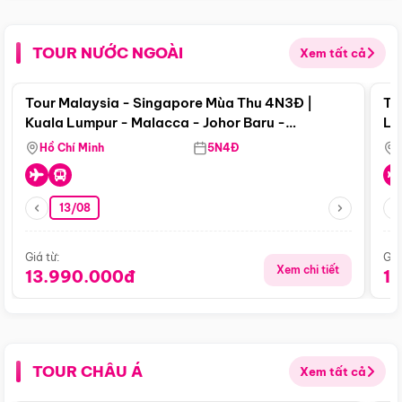
TOUR NƯỚC NGOÀI
Xem tất cả
Điểm nổi bật
Tour Malaysia - Singapore Mùa Thu 4N3Đ |
To
Kuala Lumpur - Malacca - Johor Baru -
Lử
Singapore
Hồ Chí Minh
5N4Đ
13/08
Giá từ:
Giá
Xem chi tiết
13.990.000đ
1
TOUR CHÂU Á
Xem tất cả
Điểm nổi bật