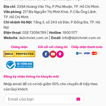
Địa chỉ
: 239A Hoàng Văn Thụ, P.Phú Nhuận, TP. Hồ Chí Minh.
Văn phòng
:
217 Bis Nguyễn Thị Minh Khai, P.Cầu Ông Lãnh,
TP. Hồ Chí Minh.
Chi nhánh Hà Nội
:
Tầng 3, số 243 xã Đàn, P.Đống Đa, TP. Hà
Nội
Điện thoại
:
028 73056789
|
Hotline
:
1900 1177
Website
:
dulichviet.com.vn
|
Email
:
info@dulichviet.com.vn
Chứng nhận
Kết nối với chúng tôi
Chấp nhận thanh toán
Đăng ký nhận thông tin khuyến mãi
Nhập email để có cơ hội giảm 50% cho chuyến đi tiếp theo
của Quý khách