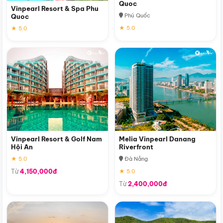
Quoc
Vinpearl Resort & Spa Phu
Phú Quốc
Quoc
★ 5.0
★ 5.0
Vinpearl Resort & Golf Nam
Melia Vinpearl Danang
Hội An
Riverfront
★ 5.0
Đà Nẵng
Từ
4,150,000đ
★ 5.0
Từ
2,400,000đ