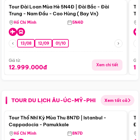
Tour Đài Loan Mùa Hè 5N4Đ | Đài Bắc - Đài
To
Trung - Nam Đầu - Cao Hùng ( Bay Vn)
Tr
Hồ Chí Minh
5N4Đ
13/08
12/09
01/10
Giá từ:
Giá
Xem chi tiết
12.999.000đ
1
TOUR DU LỊCH ÂU-ÚC-MỸ-PHI
Xem tất cả
Điểm nổi bật
Tour Thổ Nhĩ Kỳ Mùa Thu 8N7Đ | Istanbul -
To
Cappadocia - Pamukkale
Đế
Hồ Chí Minh
8N7Đ