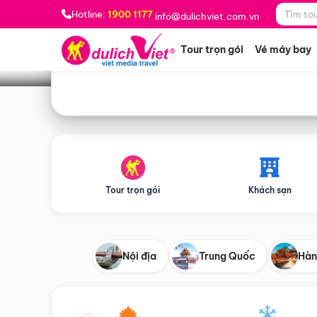
Bạn muốn đi đâu?
*
Hotline:
1900 1177
info@dulichviet.com.vn
Tour trọn gói
Vé máy bay
Tour trọn gói
Khách sạn
Nội địa
Trung Quốc
Hàn