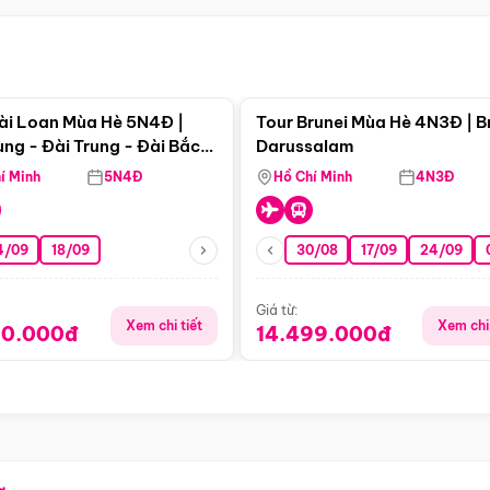
Điểm nổi bật
Điểm nổi
ài Loan Mùa Hè 5N4Đ |
Tour Brunei Mùa Hè 4N3Đ | B
ng - Đài Trung - Đài Bắc
Darussalam
j)
í Minh
5N4Đ
Hồ Chí Minh
4N3Đ
4/09
18/09
30/08
17/09
24/09
Giá từ:
Xem chi tiết
Xem chi 
90.000đ
14.499.000đ