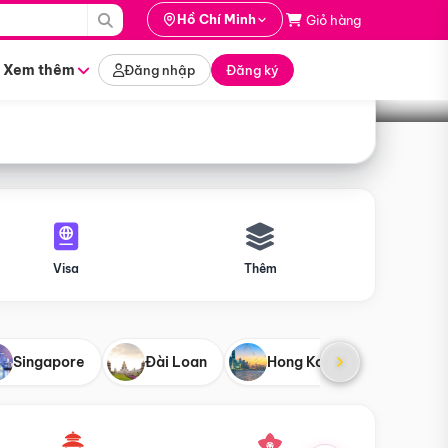
i hành
Hồ Chí Minh
Giỏ hàng
Tìm tour
tháng nào
Xem thêm
Đăng nhập
Đăng ký
Visa
Thêm
Singapore
Đài Loan
Hong Kong
Mỹ