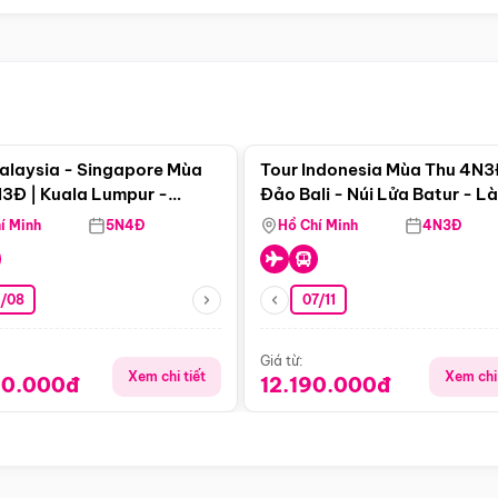
Điểm nổi bật
Điểm nổi
alaysia - Singapore Mùa
Tour Indonesia Mùa Thu 4N3
3Đ | Kuala Lumpur -
Đảo Bali - Núi Lửa Batur - L
a - Johor Baru -
Penglipuran
í Minh
5N4Đ
Hồ Chí Minh
4N3Đ
pore
3/08
07/11
Giá từ:
Xem chi tiết
Xem chi 
90.000đ
12.190.000đ