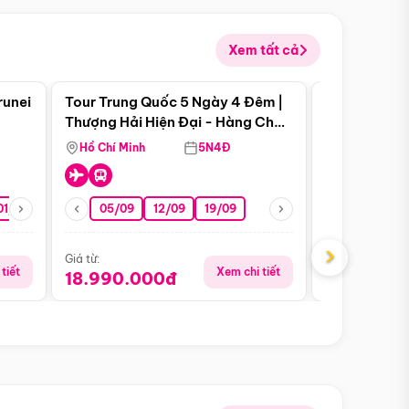
Xem tất cả
 bật
Điểm nổi bật
runei
Tour Trung Quốc 5 Ngày 4 Đêm |
Tour Trung 
Tour Hè
Thượng Hải Hiện Đại - Hàng Châu
Ân Thi - Trư
Nên Thơ - Ô Trấn Cổ Kính
Hồ Chí Minh
5N4Đ
Hồ Chí Minh
01/10
15/10
29/10
05/09
12/09
19/09
16/08
›
Giá từ:
Giá từ:
tiết
Xem chi tiết
18.990.000đ
16.990.0