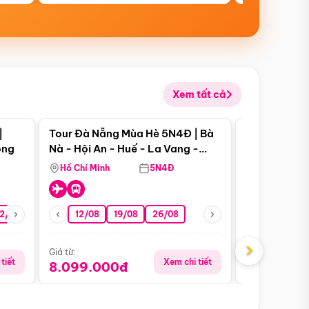
Xem tất cả
 bật
Điểm nổi bật
|
Tour Đà Nẵng Mùa Hè 5N4Đ | Bà
Tour Đà Nẵn
ong
Nà - Hội An - Huế - La Vang -
Nà - Hội An
Động Thiên Đường
Nha
Hồ Chí Minh
5N4Đ
Hồ Chí Minh
2/08
26/08
05/09
12/08
19/08
09/09
26/08
12/09
13/08
›
Giá từ:
Giá từ:
tiết
Xem chi tiết
8.099.000đ
6.899.00