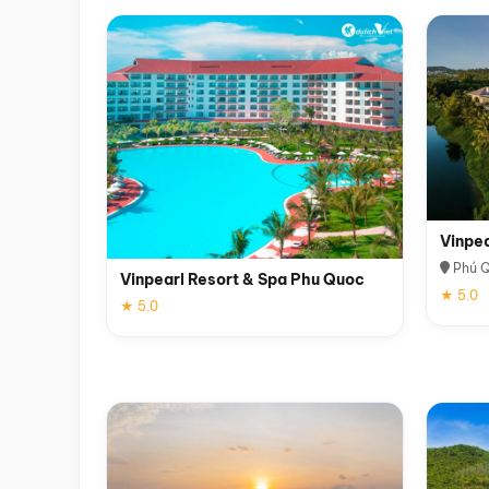
Vinpe
Phú 
Vinpearl Resort & Spa Phu Quoc
★ 5.0
★ 5.0