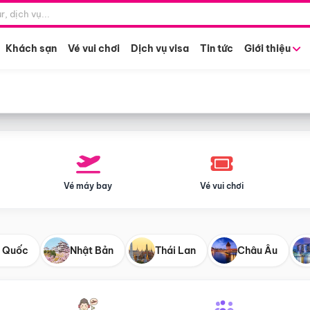
Điểm khởi hành
Tháng khở
Hồ Chí Minh
Bất kỳ 
Khách sạn
Vé vui chơi
Dịch vụ visa
Tin tức
Giới thiệu
Vé máy bay
Vé vui chơi
 Quốc
Nhật Bản
Thái Lan
Châu Âu