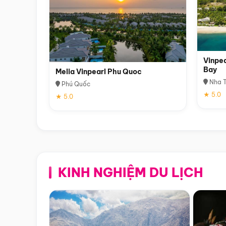
Vinpea
Bay
Melia Vinpearl Phu Quoc
Nha T
Phú Quốc
★ 5.0
★ 5.0
KINH NGHIỆM DU LỊCH