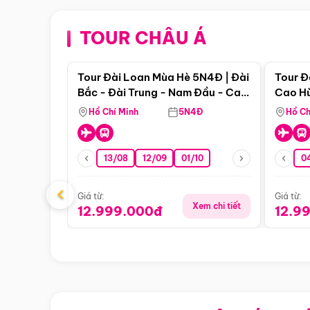
TOUR CHÂU Á
Điểm nổi bật
Tour Đài Loan Mùa Hè 5N4Đ | Đài
Tour Đ
Bắc - Đài Trung - Nam Đầu - Cao
Cao Hù
Hùng ( Bay Vn)
(Bay V
Hồ Chí Minh
5N4Đ
Hồ Ch
13/08
12/09
01/10
0
‹
Giá từ:
Giá từ:
Xem chi tiết
12.999.000đ
12.9