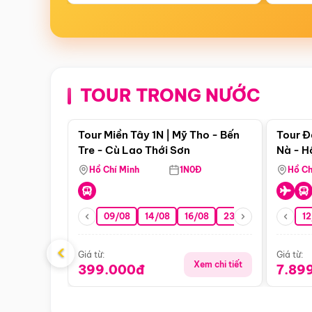
TOUR TRONG NƯỚC
Điểm nổi bật
Tour Miền Tây 1N | Mỹ Tho - Bến
Tour Đ
Tre - Cù Lao Thới Sơn
Nà - H
Nha
Hồ Chí Minh
1N0Đ
Hồ Ch
09/08
14/08
16/08
23/08
30/08
12
0
‹
Giá từ:
Giá từ:
Xem chi tiết
399.000đ
7.89