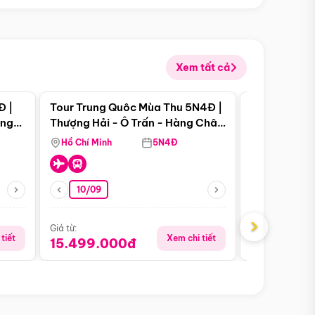
Xem tất cả
 bật
Điểm nổi bật
Đ |
Tour Trung Quôc Mùa Thu 5N4Đ |
Tour Trung
àng
Thượng Hải - Ô Trấn - Hàng Châu
| Thành Đô 
(Tour Không Shopping)
Viên Gấu Tr
Hồ Chí Minh
5N4Đ
Hồ Chí Minh
10/09
21/08
›
Giá từ:
Giá từ:
tiết
Xem chi tiết
15.499.000đ
16.999.0