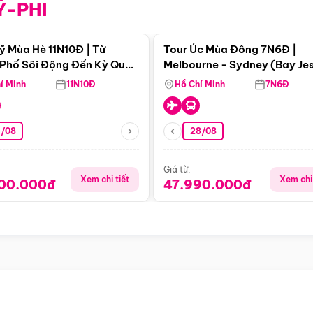
Ỹ-PHI
Điểm nổi bật
Điểm nổi
ỹ Mùa Hè 11N10Đ | Từ
Tour Úc Mùa Đông 7N6Đ |
Phố Sôi Động Đến Kỳ Quan
Melbourne - Sydney (Bay Je
Nhiên Mỹ
Airways)
í Minh
11N10Đ
Hồ Chí Minh
7N6Đ
4/08
28/08
Giá từ:
Xem chi tiết
Xem chi 
900.000đ
47.990.000đ