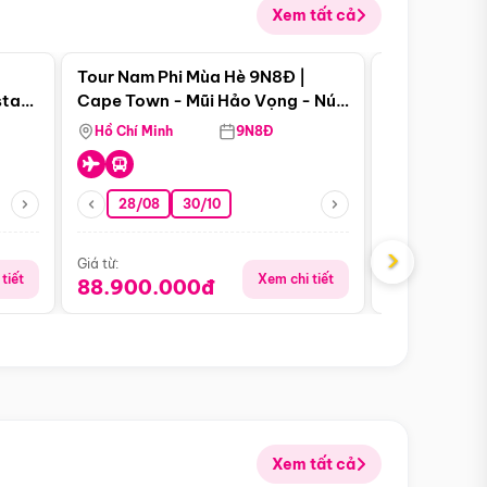
Xem tất cả
 bật
Điểm nổi bật
Tour Nam Phi Mùa Hè 9N8Đ |
Tour Mỹ Mùa
star
Cape Town - Mũi Hảo Vọng - Núi
Hoa Kỳ - Me
Bàn - Johannesburg - Pretoria -
Hồ Chí Minh
9N8Đ
Hồ Chí Minh
Safari - Lodge
28/08
30/10
29/08
›
Giá từ:
Giá từ:
tiết
Xem chi tiết
88.900.000đ
59.900.
Xem tất cả