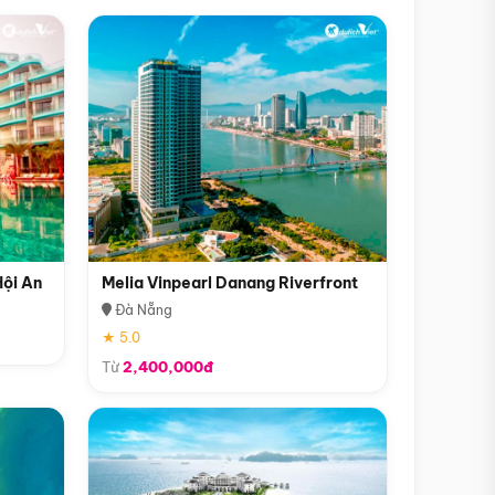
Hội An
Melia Vinpearl Danang Riverfront
Đà Nẵng
★ 5.0
Từ
2,400,000đ