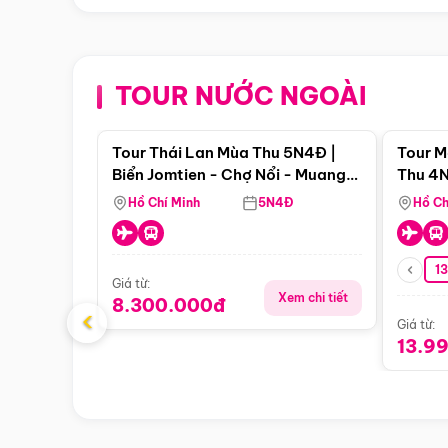
TOUR NƯỚC NGOÀI
Điểm nổi bật
Tour Thái Lan Mùa Thu 5N4Đ |
Tour M
Biển Jomtien - Chợ Nổi - Muang
Thu 4N
Boran - Suanthai (Bay Vietnam
Malacc
Hồ Chí Minh
5N4Đ
Hồ Ch
Airlines)
Singa
1
Giá từ:
Xem chi tiết
8.300.000đ
‹
Giá từ:
13.9