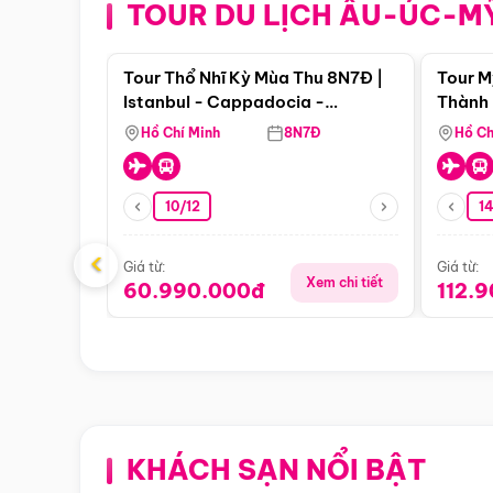
TOUR DU LỊCH ÂU-ÚC-M
Điểm nổi bật
Tour Thổ Nhĩ Kỳ Mùa Thu 8N7Đ |
Tour M
Istanbul - Cappadocia -
Thành 
Pamukkale
Thiên 
Hồ Chí Minh
8N7Đ
Hồ Ch
10/12
1
‹
Giá từ:
Giá từ:
Xem chi tiết
60.990.000đ
112.
KHÁCH SẠN NỔI BẬT