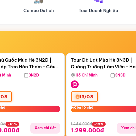
Tour Doanh Nghiệp
Du lịch Hành Hương
Điểm nổi bật
Điểm nổi
ngày 14:30:54
Còn
05 ngày 14:30:54
hú Quốc Mùa Hè 3N2Đ |
Tour Đà Lạt Mùa Hè 3N3Đ |
áp Treo Hòn Thơm - Cầu
Quảng Trường Lâm Viên - H
áp Treo Hòn Thơm
Công Viên Nước Aquatopia
Hill - Puppy Farm
í Minh
3N2Đ
Hồ Chí Minh
3N3Đ
/08
13/08
chỗ
chỗ
Còn 10 chỗ
Còn 10 chỗ
00đ
1.444.000đ
-10%
-10%
Xem chi tiết
Xem chi 
9.000đ
1.299.000đ