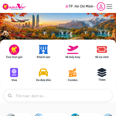
TP. Hồ Chí Minh
Tour trọn gói
Khách sạn
Vé máy bay
Vé vui chơi
Thêm
Visa
Xe đưa đón
Combo