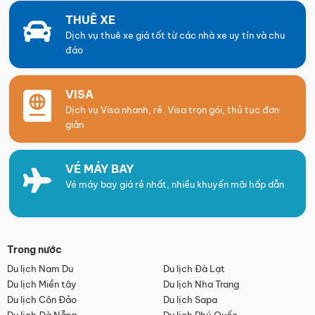
THUÊ XE
Dịch vụ thuê xe giá tốt từ các nhà xe uy tín và chu
đáo
VISA
Dịch vụ Visa nhanh, rẻ. Visa trọn gói, thủ tục đơn
giản
VÉ MÁY BAY
Vé máy bay giá rẻ nhất, nhiều khuyến mãi hấp dẫn
Trong nước
Du lịch Nam Du
Du lịch Đà Lạt
Du lịch Miền tây
Du lịch Nha Trang
Du lịch Côn Đảo
Du lịch Sapa