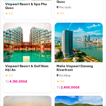
Quoc
Vinpearl Resort & Spa Phu
Phú Quốc
Quoc
★ 5.0
★ 5.0
Vinpearl Resort & Golf Nam
Melia Vinpearl Danang
Hội An
Riverfront
★ 5.0
Đà Nẵng
Từ
4,150,000đ
★ 5.0
Từ
2,400,000đ