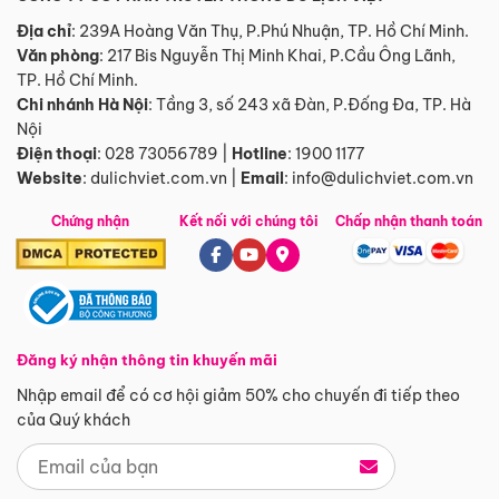
Địa chỉ
: 239A Hoàng Văn Thụ, P.Phú Nhuận, TP. Hồ Chí Minh.
Văn phòng
:
217 Bis Nguyễn Thị Minh Khai, P.Cầu Ông Lãnh,
TP. Hồ Chí Minh.
Chi nhánh Hà Nội
:
Tầng 3, số 243 xã Đàn, P.Đống Đa, TP. Hà
Nội
Điện thoại
:
028 73056789
|
Hotline
:
1900 1177
Website
:
dulichviet.com.vn
|
Email
:
info@dulichviet.com.vn
Chứng nhận
Kết nối với chúng tôi
Chấp nhận thanh toán
Đăng ký nhận thông tin khuyến mãi
Nhập email để có cơ hội giảm 50% cho chuyến đi tiếp theo
của Quý khách