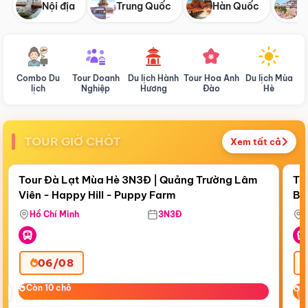
Nội địa
Trung Quốc
Hàn Quốc
N
Combo Du
Tour Doanh
Du lịch Hành
Tour Hoa Anh
Du lịch Mùa
D
lịch
Nghiệp
Hương
Đào
Hè
TOUR GIỜ CHÓT
Xem tất cả
Điểm nổi bật
Còn
17:55:55
Cò
Tour Đà Lạt Mùa Hè 3N3Đ | Quảng Trường Lâm
To
Viên - Happy Hill - Puppy Farm
Bế
Ma
Hồ Chí Minh
3N3Đ
06/08
‹
Còn 10 chỗ
Còn 10 chỗ
C
C