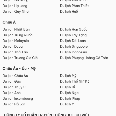
Du lịch Đà Nẵng
Du lịch Phú Quốc
Du lịch Hạ Long
Du lịch Phan Thiết
Du lịch Quy Nhơn
Du lịch Huế
Châu Á
Du lịch Nhật Bản
Du lịch Hàn Quốc
Du lịch Trung Quốc
Du lịch Tây Tạng
Du lịch Malaysia
Du lịch Đài Loan
Du lịch Dubai
Du lịch Singapore
Du lịch Thái Lan
Du lịch Indonesia
Du lịch Trương Gia Giới
Du lịch Phượng Hoàng Cổ Trấn
Châu Âu - Úc - Mỹ
Du lịch Châu Âu
Du lịch Mỹ
Du lịch Đức
Du lịch Thổ Nhĩ Kỳ
Du lịch Thụy Sĩ
Du lịch Bỉ
Du lịch Anh
Du lịch Nga
Du lịch luxembourg
Du lịch Pháp
Du lịch Hà Lan
Du lịch Ý
CÔNG TY CỔ PHẦN TRUYỀN THÔNG DU LỊCH VIỆT