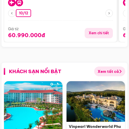
10/12
Giá từ:
Giá
Xem chi tiết
60.990.000đ
6
KHÁCH SẠN NỔI BẬT
Xem tất cả
Vinpearl Wonderworld Phu