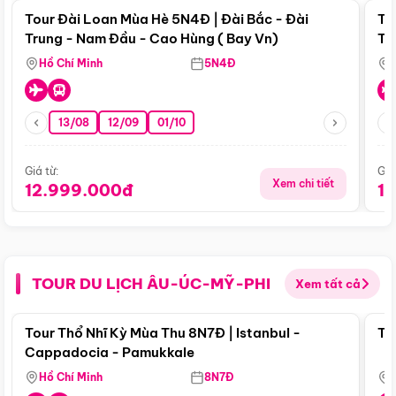
Tour Đài Loan Mùa Hè 5N4Đ | Đài Bắc - Đài
To
Trung - Nam Đầu - Cao Hùng ( Bay Vn)
Tr
Hồ Chí Minh
5N4Đ
13/08
12/09
01/10
Giá từ:
Giá
Xem chi tiết
12.999.000đ
1
TOUR DU LỊCH ÂU-ÚC-MỸ-PHI
Xem tất cả
Điểm nổi bật
Tour Thổ Nhĩ Kỳ Mùa Thu 8N7Đ | Istanbul -
To
Cappadocia - Pamukkale
Hồ Chí Minh
8N7Đ