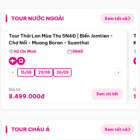
TOUR NƯỚC NGOÀI
Xem tất cả
Điểm nổi bật
Tour Thái Lan Mùa Thu 5N4Đ | Biển Jomtien -
To
Chợ Nổi - Muang Boran - Suanthai
Ku
Si
Hồ Chí Minh
5N4Đ
15/08
29/08
26/09
Giá từ:
Giá
Xem chi tiết
8.499.000đ
1
TOUR CHÂU Á
Xem tất cả
Điểm nổi bật