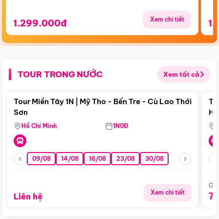
Xem chi tiết
1.299.000đ
1.
TOUR TRONG NƯỚC
Xem tất cả
Điểm nổi bật
Tour Miền Tây 1N | Mỹ Tho - Bến Tre - Cù Lao Thới
To
Sơn
Hu
Hồ Chí Minh
1N0Đ
09/08
14/08
16/08
23/08
30/08
Giá
Xem chi tiết
7
Liên hệ