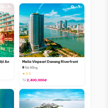
Hội An
Melia Vinpearl Danang Riverfront
Đà Nẵng
★ 5.0
Từ
2,400,000đ