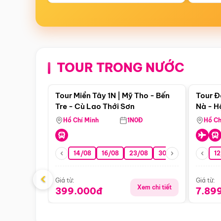
TOUR TRONG NƯỚC
Điểm nổi bật
Tour Miền Tây 1N | Mỹ Tho - Bến
Tour Đ
Tre - Cù Lao Thới Sơn
Nà - H
Nha
Hồ Chí Minh
1N0Đ
Hồ Ch
14/08
16/08
23/08
30/08
06/09
12
1
‹
Giá từ:
Giá từ:
Xem chi tiết
399.000đ
7.89