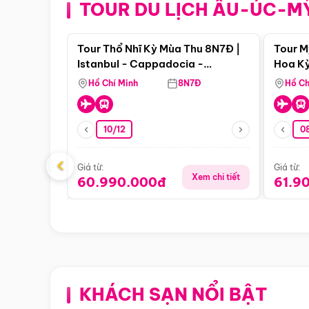
TOUR DU LỊCH ÂU-ÚC-M
Điểm nổi bật
Tour Thổ Nhĩ Kỳ Mùa Thu 8N7Đ |
Tour M
Istanbul - Cappadocia -
Hoa Kỳ
Pamukkale
Hồ Chí Minh
8N7Đ
Hồ Ch
10/12
0
‹
Giá từ:
Giá từ:
Xem chi tiết
60.990.000đ
61.9
KHÁCH SẠN NỔI BẬT