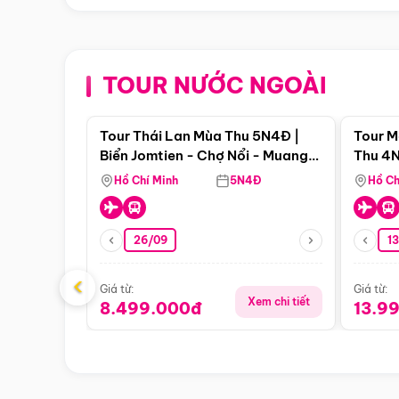
TOUR NƯỚC NGOÀI
Điểm nổi bật
Tour Thái Lan Mùa Thu 5N4Đ |
Tour M
Biển Jomtien - Chợ Nổi - Muang
Thu 4N
Boran - Suanthai
Malacc
Hồ Chí Minh
5N4Đ
Hồ Ch
Singa
26/09
1
‹
Giá từ:
Giá từ:
Xem chi tiết
8.499.000đ
13.9