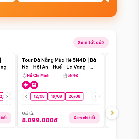
Xem tất cả
 bật
Điểm nổi bật
|
Tour Đà Nẵng Mùa Hè 5N4Đ | Bà
Tour Đà Nẵn
ong
Nà - Hội An - Huế - La Vang -
Nà - Hội An
Động Thiên Đường
Nha
Hồ Chí Minh
5N4Đ
Hồ Chí Minh
2/08
26/08
05/09
12/08
19/08
09/09
26/08
12/09
13/08
›
Giá từ:
Giá từ:
tiết
Xem chi tiết
8.099.000đ
6.899.00