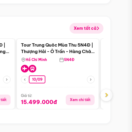
Xem tất cả
 bật
Điểm nổi bật
Đ |
Tour Trung Quôc Mùa Thu 5N4Đ |
Tour Trung
àng
Thượng Hải - Ô Trấn - Hàng Châu
| Thành Đô 
(Tour Không Shopping)
Viên Gấu Tr
Hồ Chí Minh
5N4Đ
Hồ Chí Minh
10/09
23/08
›
Giá từ:
Giá từ:
tiết
Xem chi tiết
15.499.000đ
18.990.0