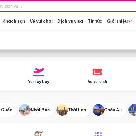
Điểm khởi hành
Tháng khở
Hồ Chí Minh
Bất kỳ 
Khách sạn
Vé vui chơi
Dịch vụ visa
Tin tức
Giới thiệu
Vé máy bay
Vé vui chơi
 Quốc
Nhật Bản
Thái Lan
Châu Âu