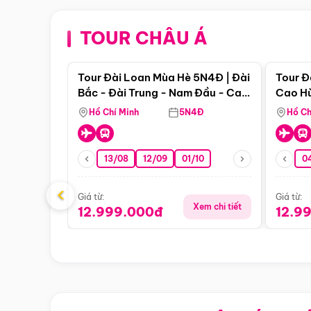
TOUR CHÂU Á
Điểm nổi bật
Tour Đài Loan Mùa Hè 5N4Đ | Đài
Tour Đ
Bắc - Đài Trung - Nam Đầu - Cao
Cao Hù
Hùng ( Bay Vn)
(Bay V
Hồ Chí Minh
5N4Đ
Hồ Ch
13/08
12/09
01/10
0
‹
Giá từ:
Giá từ:
Xem chi tiết
12.999.000đ
12.9