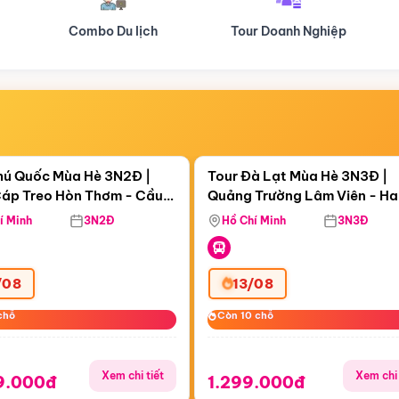
Tour Doanh Nghiệp
Du lịch Hành Hương
Điểm nổi bật
Điểm nổi
ngày 05:29:12
Còn
06 ngày 05:29:12
hú Quốc Mùa Hè 3N2Đ |
Tour Đà Lạt Mùa Hè 3N3Đ |
áp Treo Hòn Thơm - Cầu
Quảng Trường Lâm Viên - H
áp Treo Hòn Thơm
Công Viên Nước Aquatopia
Hill - Puppy Farm
í Minh
3N2Đ
Hồ Chí Minh
3N3Đ
/08
13/08
chỗ
chỗ
Còn 10 chỗ
Còn 10 chỗ
Xem chi tiết
Xem chi 
9.000đ
1.299.000đ