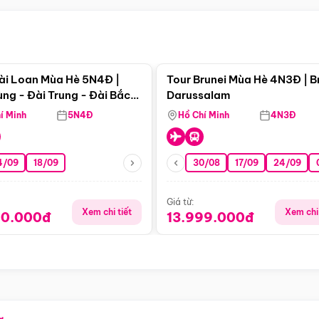
Điểm nổi bật
Điểm nổi
ài Loan Mùa Hè 5N4Đ |
Tour Brunei Mùa Hè 4N3Đ | B
ng - Đài Trung - Đài Bắc
Darussalam
j)
í Minh
5N4Đ
Hồ Chí Minh
4N3Đ
4/09
18/09
30/08
17/09
24/09
Giá từ:
Xem chi tiết
Xem chi 
90.000đ
13.999.000đ