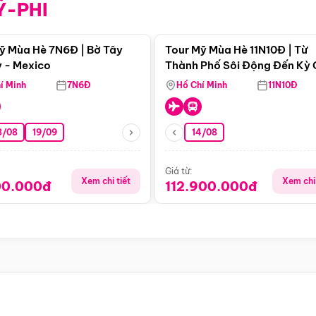
Ỹ-PHI
Điểm nổi bật
Điểm nổi
ỹ Mùa Hè 7N6Đ | Bờ Tây
Tour Mỹ Mùa Hè 11N10Đ | Từ
 - Mexico
Thành Phố Sôi Động Đến Kỳ
Thiên Nhiên Mỹ
í Minh
7N6Đ
Hồ Chí Minh
11N10Đ
8/08
19/09
14/08
Giá từ:
Xem chi tiết
Xem chi 
00.000đ
112.900.000đ