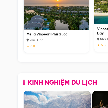
Vinpea
Bay
Melia Vinpearl Phu Quoc
Nha T
Phú Quốc
★ 5.0
★ 5.0
KINH NGHIỆM DU LỊCH