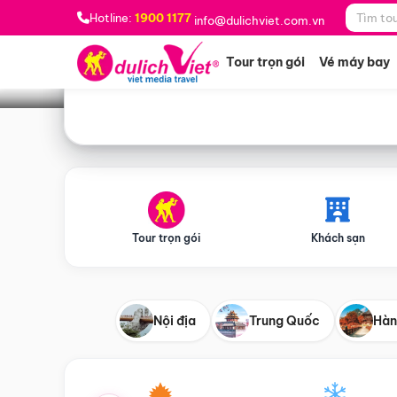
Bạn muốn đi đâu?
*
Hotline:
1900 1177
info@dulichviet.com.vn
Tour trọn gói
Vé máy bay
Tour trọn gói
Khách sạn
Nội địa
Trung Quốc
Hàn