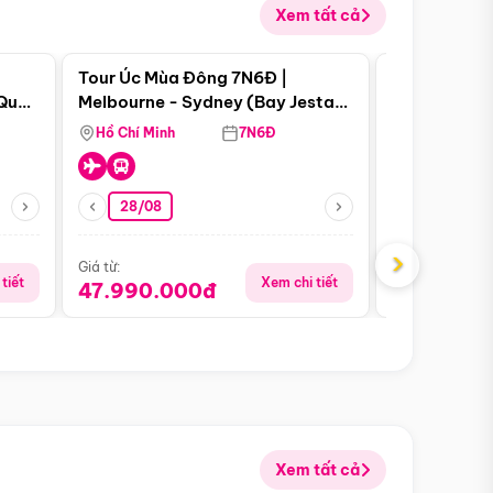
Xem tất cả
 bật
Điểm nổi bật
Tour Úc Mùa Đông 7N6Đ |
Tour Nam Ph
 Quan
Melbourne - Sydney (Bay Jestar
Cape Town -
Airways)
Bàn - Johan
Hồ Chí Minh
7N6Đ
Hồ Chí Minh
Safari - Lo
28/08
28/08
›
Giá từ:
Giá từ:
tiết
Xem chi tiết
47.990.000đ
88.900.0
Xem tất cả