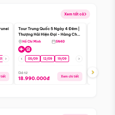
Xem tất cả
 bật
Điểm nổi bật
runei
Tour Trung Quốc 5 Ngày 4 Đêm |
Tour Trung 
Tour Hè
Thượng Hải Hiện Đại - Hàng Châu
Ân Thi - Trư
Nên Thơ - Ô Trấn Cổ Kính
Hồ Chí Minh
5N4Đ
Hồ Chí Minh
01/10
15/10
29/10
05/09
12/09
19/09
07/08
›
Giá từ:
Giá từ:
tiết
Xem chi tiết
18.990.000đ
16.990.0