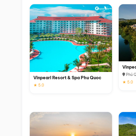
Vinpe
Phú 
Vinpearl Resort & Spa Phu Quoc
★ 5.0
★ 5.0