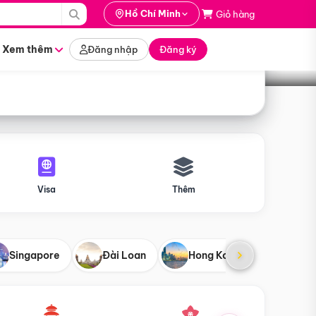
i hành
Hồ Chí Minh
Giỏ hàng
Tìm tour
tháng nào
Xem thêm
Đăng nhập
Đăng ký
Visa
Thêm
Singapore
Đài Loan
Hong Kong
Mỹ