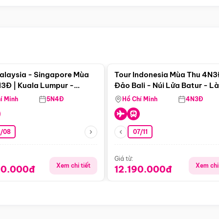
Điểm nổi bật
Điểm nổi
alaysia - Singapore Mùa
Tour Indonesia Mùa Thu 4N3
3Đ | Kuala Lumpur -
Đảo Bali - Núi Lửa Batur - L
a - Johor Baru -
Penglipuran
í Minh
5N4Đ
Hồ Chí Minh
4N3Đ
pore
3/08
07/11
Giá từ:
Xem chi tiết
Xem chi 
90.000đ
12.190.000đ