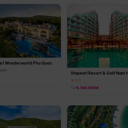
arl Wonderworld Phu Quoc
Quốc
Vinpearl Resort & Golf Nam 
★ 5.0
Từ
4,150,000đ