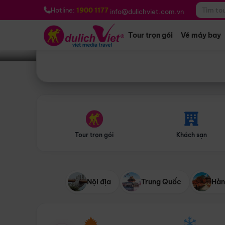
Bạn muốn đi đâu?
*
Hotline:
1900 1177
info@dulichviet.com.vn
Tour trọn gói
Vé máy bay
Tour trọn gói
Khách sạn
Nội địa
Trung Quốc
Hàn