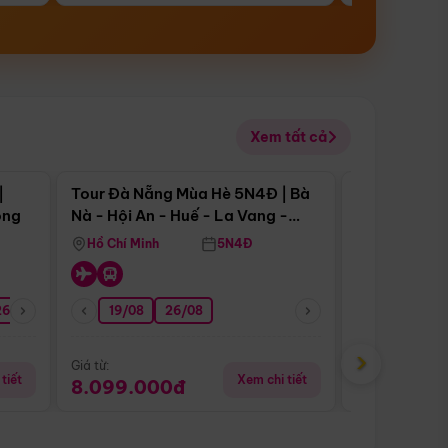
Xem tất cả
 bật
Điểm nổi bật
|
Tour Đà Nẵng Mùa Hè 5N4Đ | Bà
Tour Đà Nẵn
ong
Nà - Hội An - Huế - La Vang -
Nà - Hội An
Động Thiên Đường
Nha
Hồ Chí Minh
5N4Đ
Hồ Chí Minh
26/08
05/09
19/08
09/09
26/08
12/09
16/09
13/08
›
Giá từ:
Giá từ:
tiết
Xem chi tiết
8.099.000đ
6.899.00