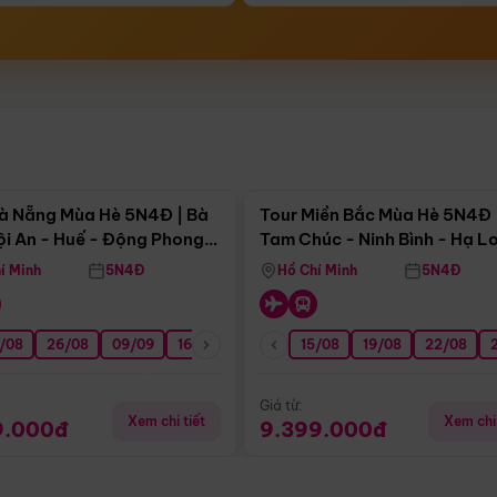
Điểm nổi bật
Điểm nổi
à Nẵng Mùa Hè 5N4Đ | Bà
Tour Miền Bắc Mùa Hè 5N4Đ 
ội An - Huế - Động Phong
Tam Chúc - Ninh Bình - Hạ L
í Minh
5N4Đ
Hồ Chí Minh
5N4Đ
/08
3/09
26/08
20/09
09/09
27/09
16/09
23/09
15/08
30/09
19/08
07/10
22/08
14/10
Giá từ:
Xem chi tiết
Xem chi 
9.000đ
9.399.000đ