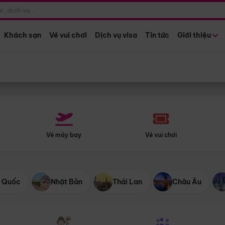
Điểm khởi hành
Tháng khở
Hồ Chí Minh
Bất kỳ 
Khách sạn
Vé vui chơi
Dịch vụ visa
Tin tức
Giới thiệu
Vé máy bay
Vé vui chơi
 Quốc
Nhật Bản
Thái Lan
Châu Âu