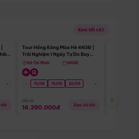
Xem tất cả
 bật
Điểm nổi bật
 |
Tour Hồng Kông Mùa Hè 4N3Đ |
Tour Trung 
Tour Hè
Chiba
Trải Nghiệm 1 Ngày Tự Do Bay
Ân Thi - Trư
Vietnam Airlines
Hồ Chí Minh
4N3Đ
Hồ Chí Minh
15/08
19/09
26/09
16/08
›
Giá từ:
Giá từ:
tiết
Xem chi tiết
16.390.000đ
16.990.0