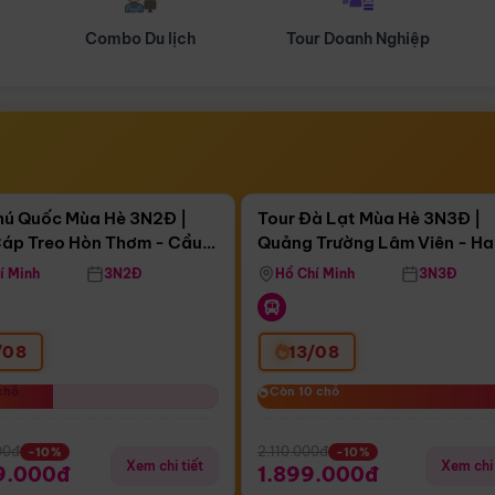
Tour Doanh Nghiệp
Du lịch Hành Hương
Điểm nổi bật
Điểm nổi
gày 19:41:15
Còn
02 ngày 19:41:15
hú Quốc Mùa Hè 3N2Đ |
Tour Đà Lạt Mùa Hè 3N3Đ |
áp Treo Hòn Thơm - Cầu
Quảng Trường Lâm Viên - H
áp Treo Hòn Thơm
Công Viên Nước Aquatopia
Hill - Puppy Farm
í Minh
3N2Đ
Hồ Chí Minh
3N3Đ
/08
13/08
chỗ
chỗ
Còn 10 chỗ
Còn 10 chỗ
00đ
2.110.000đ
-10%
-10%
Xem chi tiết
Xem chi 
9.000đ
1.899.000đ