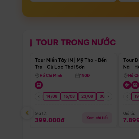
TOUR TRONG NƯỚC
Điểm nổi bật
Tour Miền Tây 1N | Mỹ Tho - Bến
Tour Đ
Tre - Cù Lao Thới Sơn
Nà - H
Nha
Hồ Chí Minh
1N0Đ
Hồ Ch
14/08
16/08
23/08
30/08
06/09
19
1
‹
Giá từ:
Giá từ:
Xem chi tiết
399.000đ
7.89