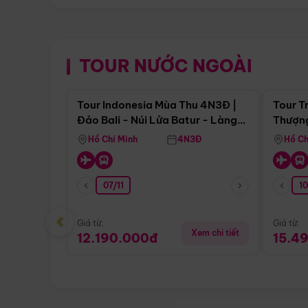
TOUR NƯỚC NGOÀI
Điểm nổi bật
Tour Indonesia Mùa Thu 4N3Đ |
Tour T
Đảo Bali - Núi Lửa Batur - Làng
Thượng
Penglipuran
(Tour 
Hồ Chí Minh
4N3Đ
Hồ Ch
07/11
1
‹
Giá từ:
Giá từ:
Xem chi tiết
12.190.000đ
15.4