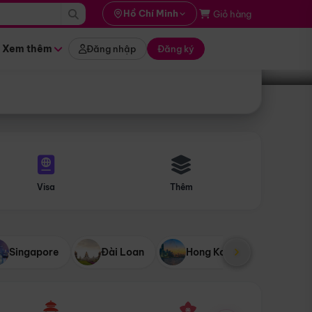
i hành
Hồ Chí Minh
Giỏ hàng
Tìm tour
tháng nào
Xem thêm
Đăng nhập
Đăng ký
Visa
Thêm
Singapore
Đài Loan
Hong Kong
Mỹ