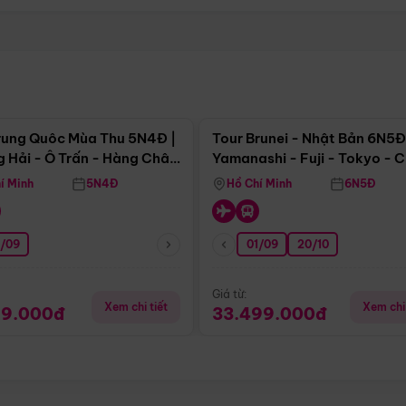
Điểm nổi bật
Điểm nổi
rung Quôc Mùa Thu 5N4Đ |
Tour Brunei - Nhật Bản 6N5Đ
 Hải - Ô Trấn - Hàng Châu
Yamanashi - Fuji - Tokyo - 
Không Shopping)
- Freeday
í Minh
5N4Đ
Hồ Chí Minh
6N5Đ
0/09
01/09
20/10
Giá từ:
Xem chi tiết
Xem chi 
99.000đ
33.499.000đ