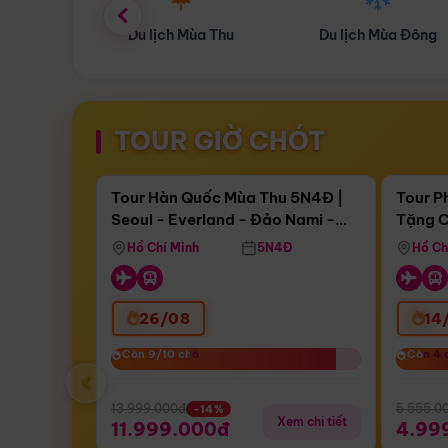
ùa Thu
Du lịch Mùa Đông
Combo Du lịch
TOUR GIỜ CHÓT
Điểm nổi bật
Còn
15 ngày 19:41:15
Còn
03 n
Tour Hàn Quốc Mùa Thu 5N4Đ |
Tour P
Seoul - Everland - Đảo Nami -
Tặng C
Bay Sun Phuquoc Airways
Tặng C
Tháp Namsan (Bay Sun Phuquoc
Hôn - 
Hồ Chí Minh
5N4Đ
Hồ Ch
Airways)
26/08
14
Còn 9/10 chỗ
Còn 9/10 chỗ
Còn 4 
Còn 4 
‹
13.999.000đ
5.555.0
-14%
Xem chi tiết
11.999.000đ
4.99