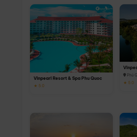
Vinpe
Phú 
Vinpearl Resort & Spa Phu Quoc
★ 5.0
★ 5.0