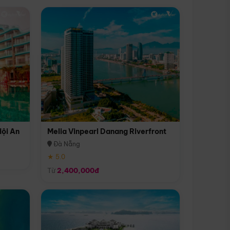
Hội An
Melia Vinpearl Danang Riverfront
Đà Nẵng
★ 5.0
Từ
2,400,000đ