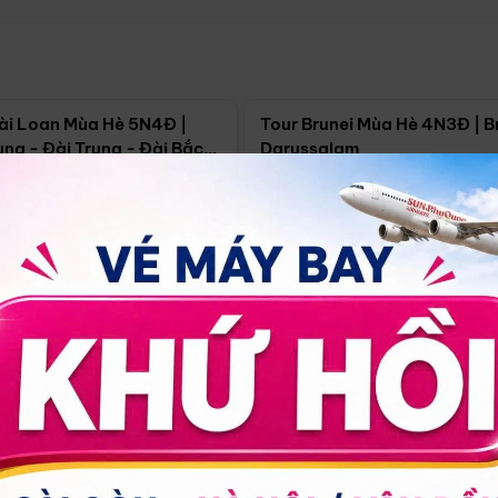
Điểm nổi bật
Điểm nổi
ài Loan Mùa Hè 5N4Đ |
Tour Brunei Mùa Hè 4N3Đ | B
ng - Đài Trung - Đài Bắc
Darussalam
j)
í Minh
5N4Đ
Hồ Chí Minh
4N3Đ
4/09
18/09
30/08
17/09
24/09
Giá từ:
Xem chi tiết
Xem chi 
90.000đ
14.499.000đ