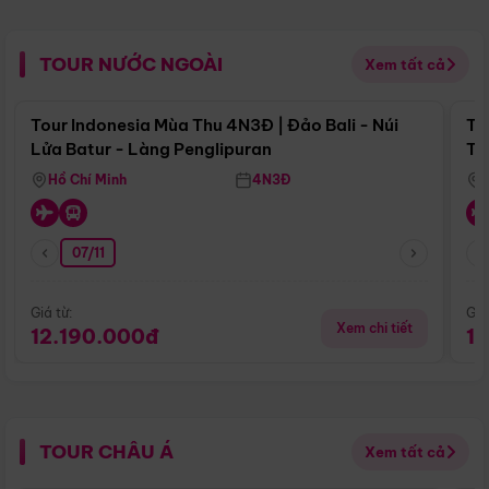
TOUR NƯỚC NGOÀI
Xem tất cả
Điểm nổi bật
Tour Indonesia Mùa Thu 4N3Đ | Đảo Bali - Núi
To
Lửa Batur - Làng Penglipuran
Tr
Hồ Chí Minh
4N3Đ
07/11
Giá từ:
Giá
Xem chi tiết
12.190.000đ
1
TOUR CHÂU Á
Xem tất cả
Điểm nổi bật