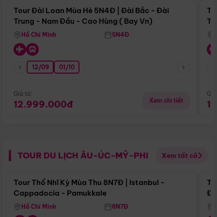
Tour Đài Loan Mùa Hè 5N4Đ | Đài Bắc - Đài
To
Trung - Nam Đầu - Cao Hùng ( Bay Vn)
Tr
Hồ Chí Minh
5N4Đ
12/09
01/10
Giá từ:
Giá
Xem chi tiết
12.999.000đ
1
TOUR DU LỊCH ÂU-ÚC-MỸ-PHI
Xem tất cả
Điểm nổi bật
Tour Thổ Nhĩ Kỳ Mùa Thu 8N7Đ | Istanbul -
To
Cappadocia - Pamukkale
Đế
Hồ Chí Minh
8N7Đ