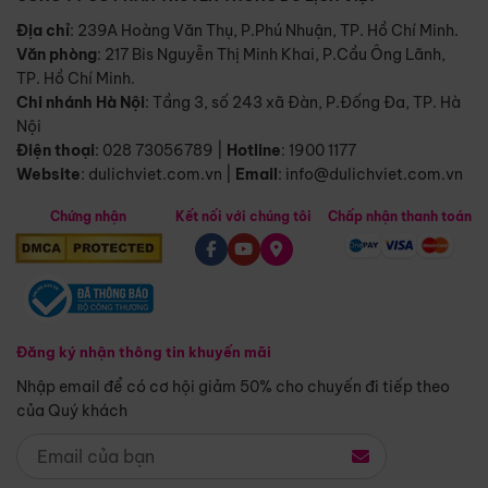
Địa chỉ
: 239A Hoàng Văn Thụ, P.Phú Nhuận, TP. Hồ Chí Minh.
Văn phòng
:
217 Bis Nguyễn Thị Minh Khai, P.Cầu Ông Lãnh,
TP. Hồ Chí Minh.
Chi nhánh Hà Nội
:
Tầng 3, số 243 xã Đàn, P.Đống Đa, TP. Hà
Nội
Điện thoại
:
028 73056789
|
Hotline
:
1900 1177
Website
:
dulichviet.com.vn
|
Email
:
info@dulichviet.com.vn
Chứng nhận
Kết nối với chúng tôi
Chấp nhận thanh toán
Đăng ký nhận thông tin khuyến mãi
Nhập email để có cơ hội giảm 50% cho chuyến đi tiếp theo
của Quý khách