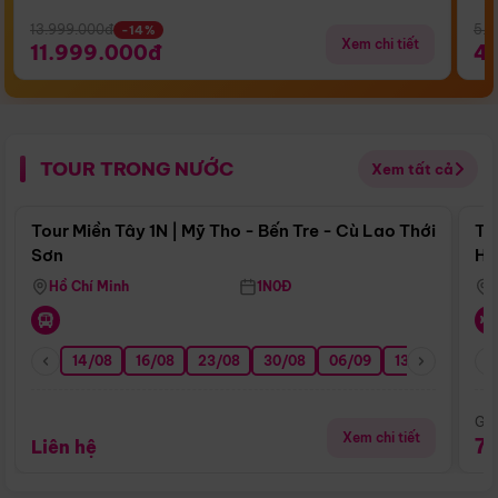
13.999.000đ
5.5
-14%
Xem chi tiết
11.999.000đ
4
TOUR TRONG NƯỚC
Xem tất cả
Điểm nổi bật
Tour Miền Tây 1N | Mỹ Tho - Bến Tre - Cù Lao Thới
To
Sơn
Hu
Hồ Chí Minh
1N0Đ
14/08
16/08
23/08
30/08
06/09
13/09
20/0
Giá
Xem chi tiết
7
Liên hệ