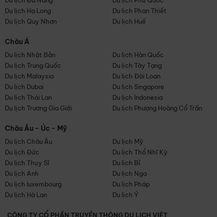
Du lịch Đà Nẵng
Du lịch Phú Quốc
Du lịch Hạ Long
Du lịch Phan Thiết
Du lịch Quy Nhơn
Du lịch Huế
Châu Á
Du lịch Nhật Bản
Du lịch Hàn Quốc
Du lịch Trung Quốc
Du lịch Tây Tạng
Du lịch Malaysia
Du lịch Đài Loan
Du lịch Dubai
Du lịch Singapore
Du lịch Thái Lan
Du lịch Indonesia
Du lịch Trương Gia Giới
Du lịch Phượng Hoàng Cổ Trấn
Châu Âu - Úc - Mỹ
Du lịch Châu Âu
Du lịch Mỹ
Du lịch Đức
Du lịch Thổ Nhĩ Kỳ
Du lịch Thụy Sĩ
Du lịch Bỉ
Du lịch Anh
Du lịch Nga
Du lịch luxembourg
Du lịch Pháp
Du lịch Hà Lan
Du lịch Ý
CÔNG TY CỔ PHẦN TRUYỀN THÔNG DU LỊCH VIỆT