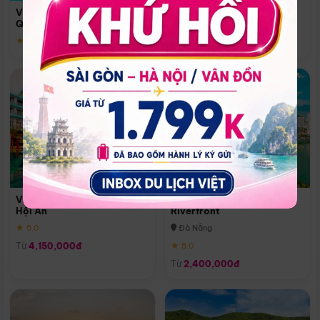
Quoc
Vinpearl Resort & Spa Phu
Phú Quốc
Quoc
★ 5.0
★ 5.0
Vinpearl Resort & Golf Nam
Melia Vinpearl Danang
Hội An
Riverfront
★ 5.0
Đà Nẵng
Từ
4,150,000đ
★ 5.0
Từ
2,400,000đ