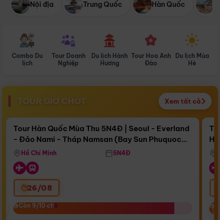
Nội địa
Trung Quốc
Hàn Quốc
N
Combo Du
Tour Doanh
Du lịch Hành
Tour Hoa Anh
Du lịch Mùa
D
lịch
Nghiệp
Hương
Đào
Hè
TOUR GIỜ CHÓT
Xem tất cả
Điểm nổi bật
Còn
16 ngày 18:15:52
Cò
Tour Hàn Quốc Mùa Thu 5N4Đ | Seoul - Everland
To
- Đảo Nami - Tháp Namsan (Bay Sun Phuquoc
Hò
Bay Sun Phuquoc Airways
Tặ
Airways)
Aq
Hồ Chí Minh
5N4Đ
26/08
‹
Còn 9/10 chỗ
Còn 9/10 chỗ
C
C