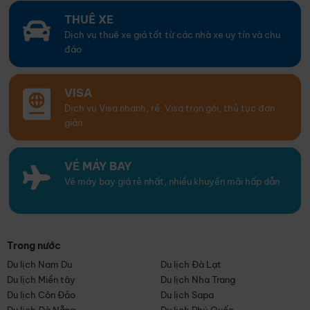
THUÊ XE
Dịch vụ thuê xe giá tốt từ các nhà xe uy tín và chu
đáo
VISA
Dịch vụ Visa nhanh, rẻ. Visa trọn gói, thủ tục đơn
giản
VÉ MÁY BAY
Vé máy bay giá rẻ nhất, nhiều khuyến mãi hấp dẫn
Trong nước
Du lịch Nam Du
Du lịch Đà Lạt
Du lịch Miền tây
Du lịch Nha Trang
Du lịch Côn Đảo
Du lịch Sapa