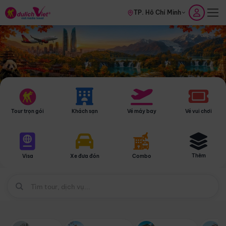
TP. Hồ Chí Minh
Tour trọn gói
Khách sạn
Vé máy bay
Vé vui chơi
Thêm
Visa
Xe đưa đón
Combo